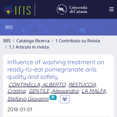
IRIS
IRIS
Catalogo Ricerca
1 Contributo su Rivista
1.1 Articolo in rivista
Influence of washing treatment on
ready-to-eat pomegranate arils
quality and safety
CONTINELLA, ALBERTO
;
RESTUCCIA,
Cristina
;
GENTILE, Alessandra
;
LA MALFA,
Stefano Giovanni
2018-01-01