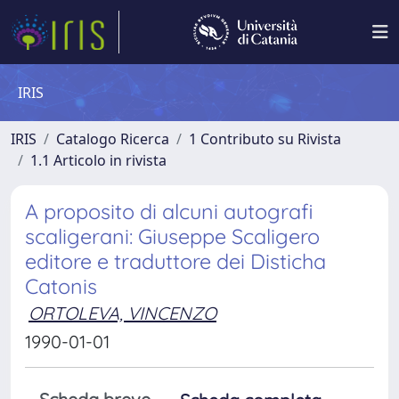
IRIS
IRIS
Catalogo Ricerca
1 Contributo su Rivista
1.1 Articolo in rivista
A proposito di alcuni autografi
scaligerani: Giuseppe Scaligero
editore e traduttore dei Disticha
Catonis
ORTOLEVA, VINCENZO
1990-01-01