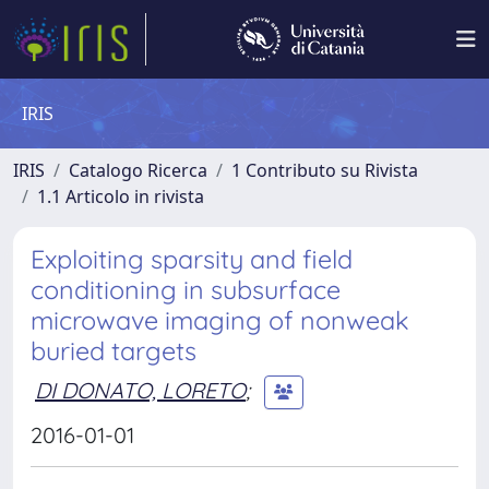
IRIS
IRIS
Catalogo Ricerca
1 Contributo su Rivista
1.1 Articolo in rivista
Exploiting sparsity and field
conditioning in subsurface
microwave imaging of nonweak
buried targets
DI DONATO, LORETO
;
2016-01-01