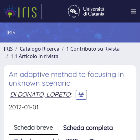
IRIS
IRIS
Catalogo Ricerca
1 Contributo su Rivista
1.1 Articolo in rivista
An adaptive method to focusing in
unknown scenario
DI DONATO, LORETO
;
2012-01-01
Scheda breve
Scheda completa