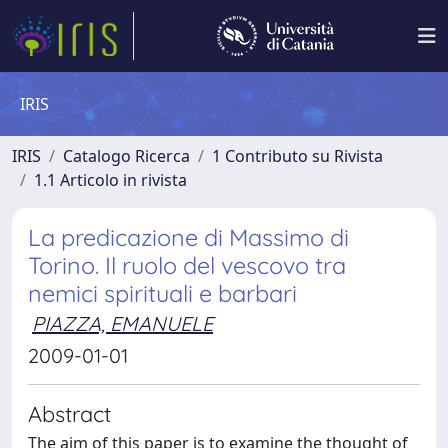
IRIS
IRIS
Catalogo Ricerca
1 Contributo su Rivista
1.1 Articolo in rivista
La predicazione di Massimo di
Torino. Il ruolo del vescovo tra
nemici spirituali e barbari
PIAZZA, EMANUELE
2009-01-01
Abstract
The aim of this paper is to examine the thought of