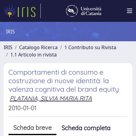
IRIS
IRIS
Catalogo Ricerca
1 Contributo su Rivista
1.1 Articolo in rivista
Comportamenti di consumo e
costruzione di nuove identità: la
valenza cognitiva del brand equity
PLATANIA, SILVIA MARIA RITA
2010-01-01
Scheda breve
Scheda completa