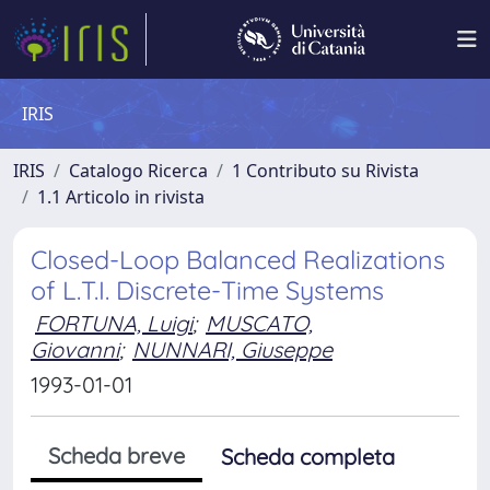
IRIS
IRIS
Catalogo Ricerca
1 Contributo su Rivista
1.1 Articolo in rivista
Closed-Loop Balanced Realizations
of L.T.I. Discrete-Time Systems
FORTUNA, Luigi
;
MUSCATO,
Giovanni
;
NUNNARI, Giuseppe
1993-01-01
Scheda breve
Scheda completa