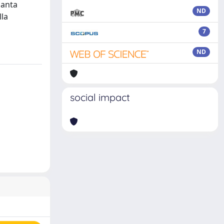
ianta
ND
lla
7
ND
social impact