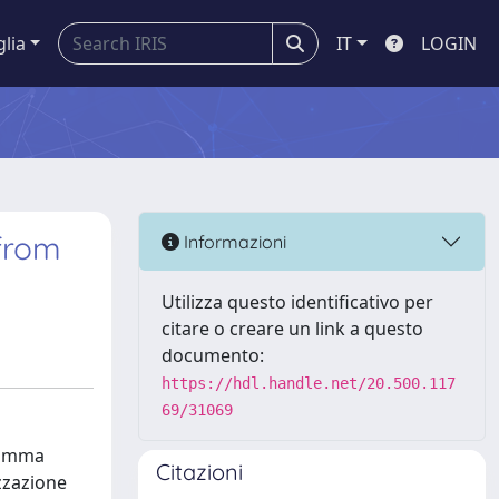
glia
IT
LOGIN
 from
Informazioni
Utilizza questo identificativo per
citare o creare un link a questo
documento:
https://hdl.handle.net/20.500.117
69/31069
gramma
Citazioni
izzazione