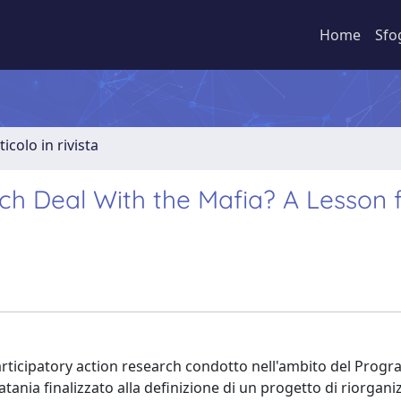
Home
Sfo
ticolo in rivista
rch Deal With the Mafia? A Lesson
di participatory action research condotto nell'ambito del Pro
atania finalizzato alla definizione di un progetto di riorgan