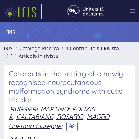
IRIS
IRIS
Catalogo Ricerca
1 Contributo su Rivista
1.1 Articolo in rivista
Cataracts in the setting of a newly
recognised neurocutaneous
malformation syndrome with cutis
tricolor
RUGGIERI, MARTINO
;
POLIZZI
A
;
CALTABIANO, ROSARIO
;
MAGRO,
Gaetano Giuseppe
;
2009-01-01