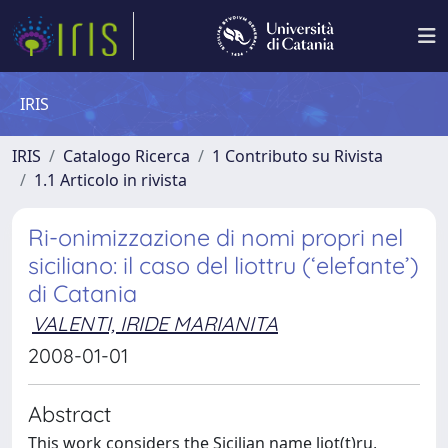
IRIS
IRIS
Catalogo Ricerca
1 Contributo su Rivista
1.1 Articolo in rivista
Ri-onimizzazione di nomi propri nel
siciliano: il caso del liottru (‘elefante’)
di Catania
VALENTI, IRIDE MARIANITA
2008-01-01
Abstract
This work considers the Sicilian name liot(t)ru,