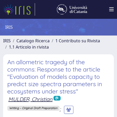
IRIS
IRIS
Catalogo Ricerca
1 Contributo su Rivista
1.1 Articolo in rivista
An allometric tragedy of the
commons: Response to the article
"Evaluation of models capacity to
predict size spectra parameters in
ecosystems under stress"
MULDER, Christian
;
Writing – Original Draft Preparation