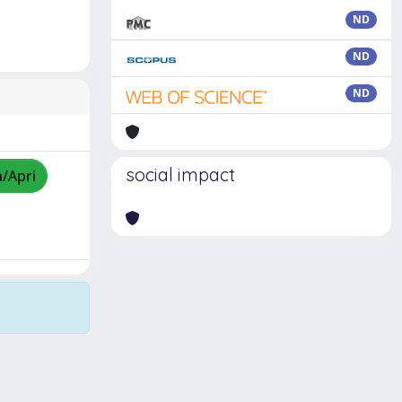
ND
ND
ND
social impact
a/Apri