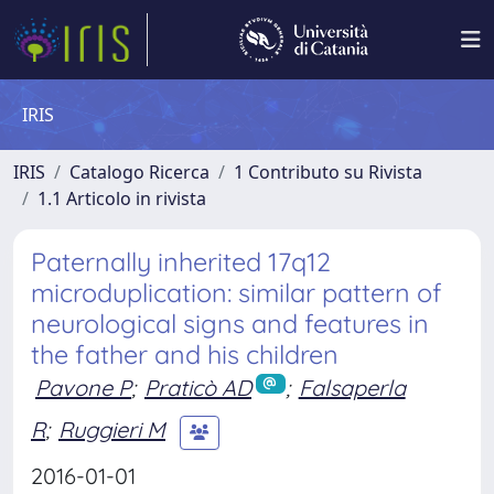
IRIS
IRIS
Catalogo Ricerca
1 Contributo su Rivista
1.1 Articolo in rivista
Paternally inherited 17q12
microduplication: similar pattern of
neurological signs and features in
the father and his children
Pavone P
;
Praticò AD
;
Falsaperla
R
;
Ruggieri M
2016-01-01