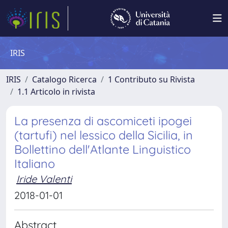
IRIS
IRIS
Catalogo Ricerca
1 Contributo su Rivista
1.1 Articolo in rivista
La presenza di ascomiceti ipogei
(tartufi) nel lessico della Sicilia, in
Bollettino dell'Atlante Linguistico
Italiano
Iride Valenti
2018-01-01
Abstract