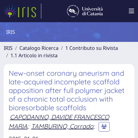
IRIS
IRIS
Catalogo Ricerca
1 Contributo su Rivista
1.1 Articolo in rivista
New-onset coronary aneurism and
late-acquired incomplete scaffold
apposition after full polymer jacket
of a chronic total occlusion with
bioresorbable scaffolds
CAPODANNO, DAVIDE FRANCESCO
MARIA
;
TAMBURINO, Corrado
;