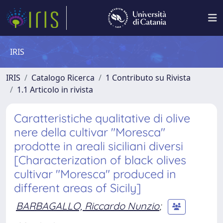
IRIS
IRIS
Catalogo Ricerca
1 Contributo su Rivista
1.1 Articolo in rivista
Caratteristiche qualitative di olive
nere della cultivar "Moresca"
prodotte in areali siciliani diversi
[Characterization of black olives
cultivar "Moresca" produced in
different areas of Sicily]
BARBAGALLO, Riccardo Nunzio
;