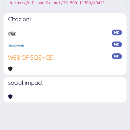
https://hdl.handle.net/20.500.11769/40421
Citazioni
ND
ND
ND
social impact
Powered by
IRIS
-
about IRIS
-