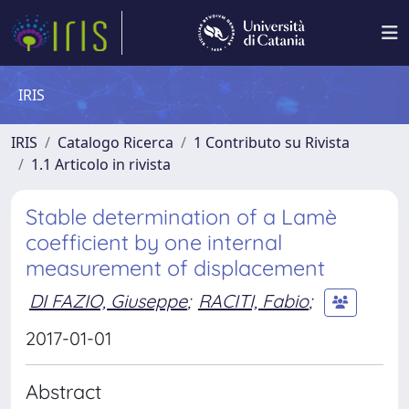
IRIS
IRIS
Catalogo Ricerca
1 Contributo su Rivista
1.1 Articolo in rivista
Stable determination of a Lamè
coefficient by one internal
measurement of displacement
DI FAZIO, Giuseppe
;
RACITI, Fabio
;
2017-01-01
Abstract