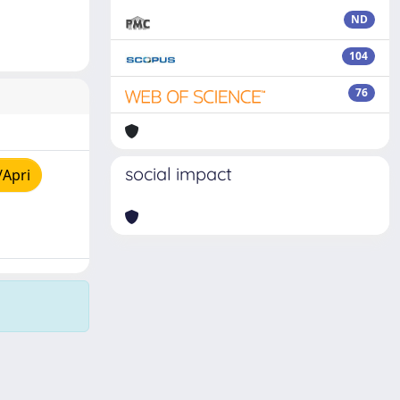
ND
104
76
social impact
/Apri