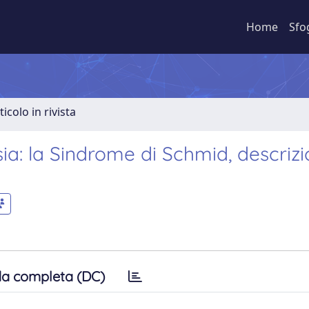
Home
Sfo
ticolo in rivista
a: la Sindrome di Schmid, descrizi
a completa (DC)