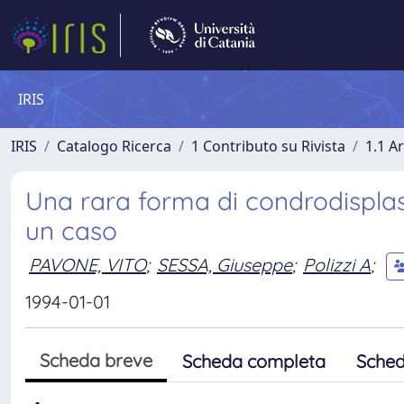
IRIS
IRIS
Catalogo Ricerca
1 Contributo su Rivista
1.1 Ar
Una rara forma di condrodisplasi
un caso
PAVONE, VITO
;
SESSA, Giuseppe
;
Polizzi A
;
1994-01-01
Scheda breve
Scheda completa
Sched