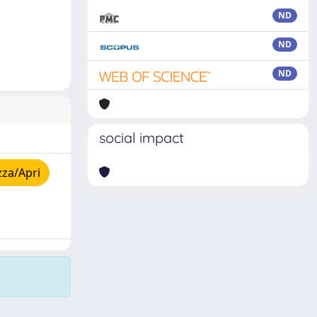
ND
ND
ND
social impact
zza/Apri