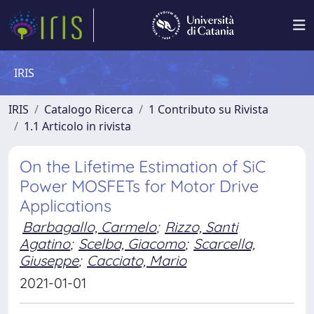
IRIS
IRIS
Catalogo Ricerca
1 Contributo su Rivista
1.1 Articolo in rivista
On the Lifetime Estimation of SiC
Power MOSFETs for Motor Drive
Applications
Barbagallo, Carmelo
;
Rizzo, Santi
Agatino
;
Scelba, Giacomo
;
Scarcella,
Giuseppe
;
Cacciato, Mario
2021-01-01