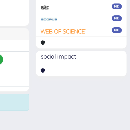
ND
ND
ND
social impact