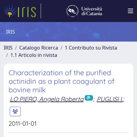
IRIS
IRIS
Catalogo Ricerca
1 Contributo su Rivista
1.1 Articolo in rivista
Characterization of the purified
actinidin as a plant coagulant of
bovine milk
LO PIERO, Angela Roberta
;
PUGLISI I.
;
2011-01-01