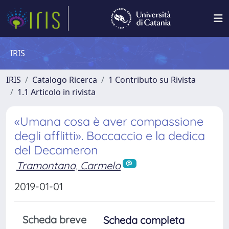
IRIS
IRIS
Catalogo Ricerca
1 Contributo su Rivista
1.1 Articolo in rivista
«Umana cosa è aver compassione
degli afflitti». Boccaccio e la dedica
del Decameron
Tramontana, Carmelo
2019-01-01
Scheda breve
Scheda completa