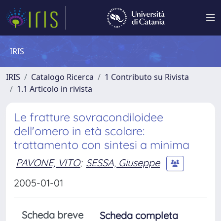
IRIS
IRIS
Catalogo Ricerca
1 Contributo su Rivista
1.1 Articolo in rivista
Le fratture sovracondiloidee
dell'omero in età scolare:
trattamento con sintesi a minima
PAVONE, VITO
;
SESSA, Giuseppe
2005-01-01
Scheda breve
Scheda completa