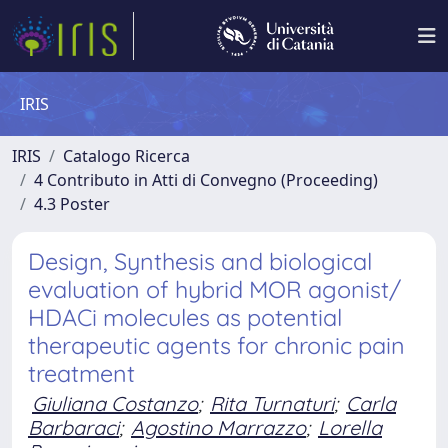
IRIS
IRIS
Catalogo Ricerca
4 Contributo in Atti di Convegno (Proceeding)
4.3 Poster
Design, Synthesis and biological
evaluation of hybrid MOR agonist/
HDACi molecules as potential
therapeutic agents for chronic pain
treatment
Giuliana Costanzo
;
Rita Turnaturi
;
Carla
Barbaraci
;
Agostino Marrazzo
;
Lorella