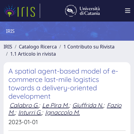
IRIS
IRIS
Catalogo Ricerca
1 Contributo su Rivista
1.1 Articolo in rivista
A spatial agent-based model of e-
commerce last-mile logistics
towards a delivery-oriented
development
Calabro G.
;
Le Pira M.
;
Giuffrida N.
;
Fazio
M.
;
Inturri G.
;
Ignaccolo M.
2023-01-01