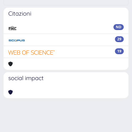
Citazioni
ND
29
19
social impact
Powered by
IRIS
-
about IRIS
-