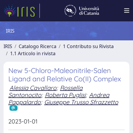
IRIS
IRIS
Catalogo Ricerca
1 Contributo su Rivista
1.1 Articolo in rivista
New 5-Chloro-Maleonitrile-Salen
Ligand and Relative Co(II) Complex
Alessia Cavallaro
;
Rossella
Santonocito
;
Roberta Puglisi
;
Andrea
Pappalardo
;
Giuseppe Trusso Sfrazzetto
2023-01-01