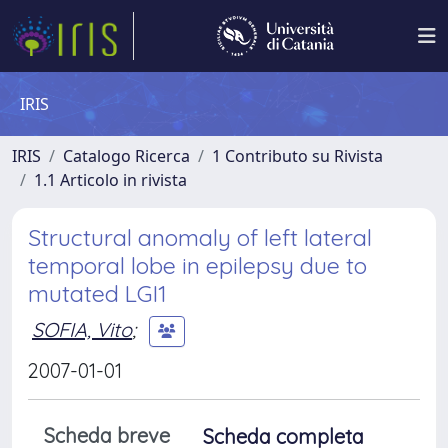
IRIS
IRIS
Catalogo Ricerca
1 Contributo su Rivista
1.1 Articolo in rivista
Structural anomaly of left lateral
temporal lobe in epilepsy due to
mutated LGI1
SOFIA, Vito
;
2007-01-01
Scheda breve
Scheda completa