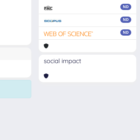
ND
ND
ND
social impact