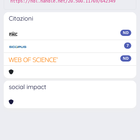
https://hdl.handle.net/20.500.11769/642349
Citazioni
ND
7
ND
social impact
Powered by
IRIS
-
about IRIS
-