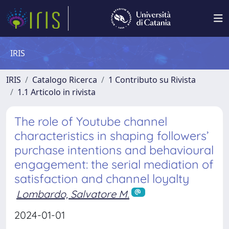
IRIS
IRIS
Catalogo Ricerca
1 Contributo su Rivista
1.1 Articolo in rivista
The role of Youtube channel
characteristics in shaping followers’
purchase intentions and behavioural
engagement: the serial mediation of
satisfaction and channel loyalty
Lombardo, Salvatore M.
2024-01-01