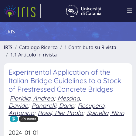
IRIS
IRIS
Catalogo Ricerca
1 Contributo su Rivista
1.1 Articolo in rivista
Experimental Application of the
Italian Bridge Guidelines to a Stock
of Prestressed Concrete Bridges
Floridia, Andrea
;
Messina,
Davide
;
Panarelli, Dario
;
Recupero,
Antonino
;
Rossi, Pier Paolo
;
Spinella, Nino
Co-primo
2024-01-01