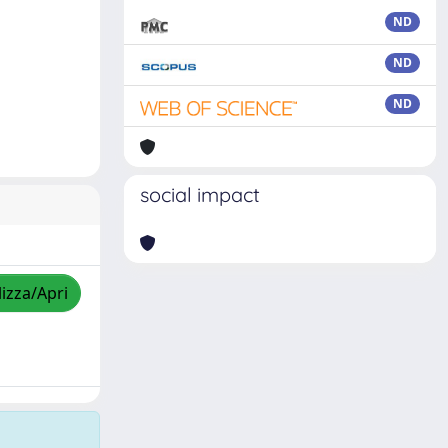
ND
ND
ND
social impact
lizza/Apri