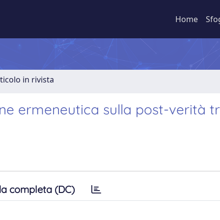
Home
Sfo
ticolo in rivista
one ermeneutica sulla post-verità t
a completa (DC)