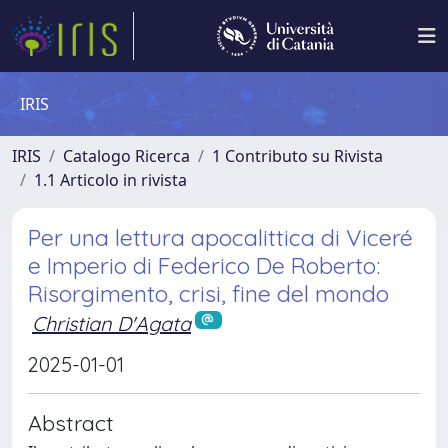
IRIS
IRIS
Catalogo Ricerca
1 Contributo su Rivista
1.1 Articolo in rivista
Per una lettura apocalittica di Viceré
e Imperio di Federico De Roberto:
Risorgimento, crisi, fine del mondo
Christian D'Agata
2025-01-01
Abstract