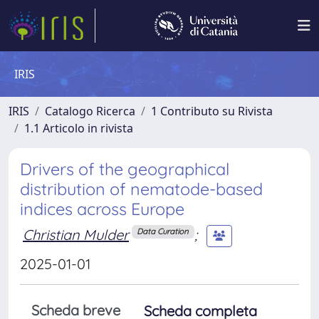
IRIS
IRIS
Catalogo Ricerca
1 Contributo su Rivista
1.1 Articolo in rivista
Drivers of the geographical
distribution of nematode-based
indices across Europe
Christian Mulder
;
Data Curation
2025-01-01
Scheda breve
Scheda completa