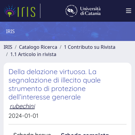
IRIS
IRIS
Catalogo Ricerca
1 Contributo su Rivista
1.1 Articolo in rivista
Della delazione virtuosa. La
segnalazione di illecito quale
strumento di protezione
dell’interesse generale
rubechini
2024-01-01