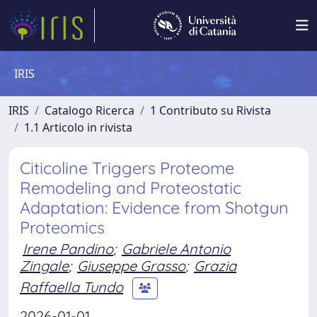
IRIS
IRIS
Catalogo Ricerca
1 Contributo su Rivista
1.1 Articolo in rivista
Citicoline Triggers Proteome
Remodeling and Proteostatic
Adaptation: Evidence from Shotgun
Proteomics
Irene Pandino
;
Gabriele Antonio
Zingale
;
Giuseppe Grasso
;
Grazia
Raffaella Tundo
2026-01-01