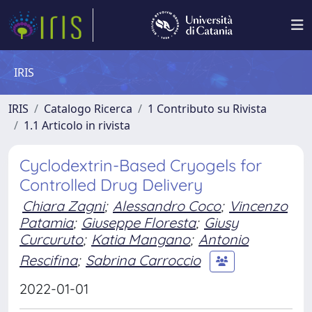
IRIS
IRIS
Catalogo Ricerca
1 Contributo su Rivista
1.1 Articolo in rivista
Cyclodextrin-Based Cryogels for
Controlled Drug Delivery
Chiara Zagni
;
Alessandro Coco
;
Vincenzo
Patamia
;
Giuseppe Floresta
;
Giusy
Curcuruto
;
Katia Mangano
;
Antonio
Rescifina
;
Sabrina Carroccio
2022-01-01