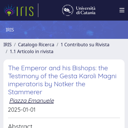
IRIS
IRIS
Catalogo Ricerca
1 Contributo su Rivista
1.1 Articolo in rivista
The Emperor and his Bishops: the
Testimony of the Gesta Karoli Magni
imperatoris by Notker the
Stammerer
Piazza Emanuele
2025-01-01
Abstract