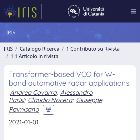
IRIS
IRIS
Catalogo Ricerca
1 Contributo su Rivista
1.1 Articolo in rivista
Transformer-based VCO for W-
band automotive radar applications
Andrea Cavarra
;
Alessandro
Parisi
;
Claudio Nocera
;
Giuseppe
Palmisano
2021-01-01