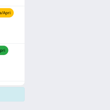
a/Apri
pri