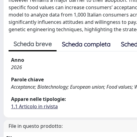
however remains a major barrier to their adoption. Th
specific food values can increase consumers’ acceptanc
model to analyze data from 1,000 Italian consumers acr
significantly influences attitudes and willingness to pa
genetic engineering techniques, highlighting the strat
Scheda breve
Scheda completa
Sched
Anno
2026
Parole chiave
Acceptance; Biotechnology; European union; Food values; W
Appare nelle tipologie:
1.1 Articolo in rivista
File in questo prodotto: