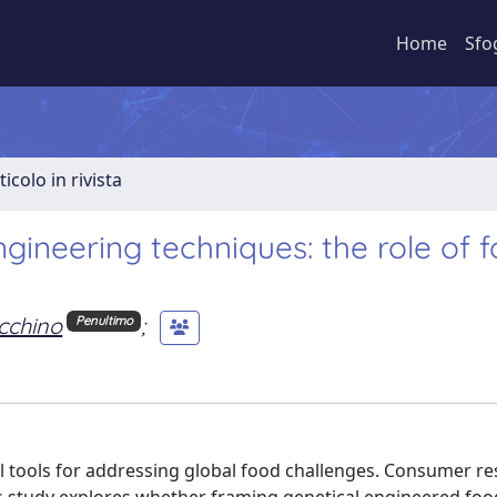
Home
Sfo
ticolo in rivista
gineering techniques: the role of 
cchino
;
Penultimo
l tools for addressing global food challenges. Consumer re