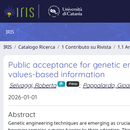
IRIS
IRIS
Catalogo Ricerca
1 Contributo su Rivista
1.1 Ar
Public acceptance for genetic en
values-based information
Selvaggi, Roberta
;
Pappalardo, Gioa
Primo
2026-01-01
Abstract
Genetic engineering techniques are emerging as crucia