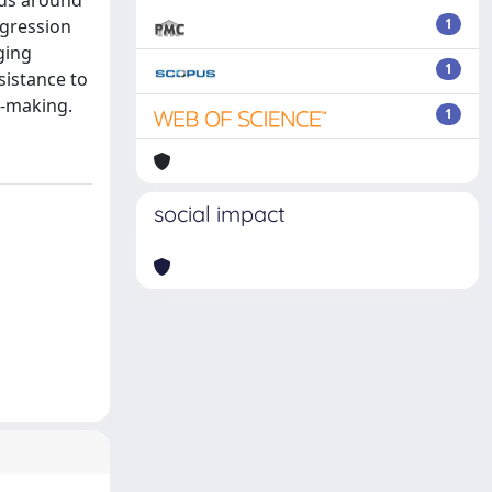
ods around
egression
1
ging
1
sistance to
y-making.
1
social impact