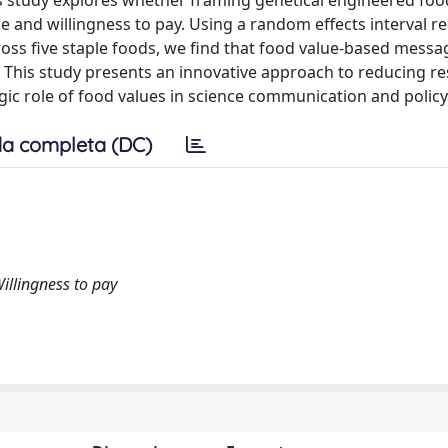
is study explores whether framing genetical engineered fo
e and willingness to pay. Using a random effects interval r
oss five staple foods, we find that food value-based messa
y. This study presents an innovative approach to reducing re
egic role of food values in science communication and polic
a completa (DC)
illingness to pay