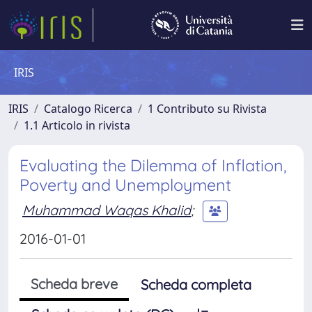
IRIS
IRIS
Catalogo Ricerca
1 Contributo su Rivista
1.1 Articolo in rivista
Evaluating the Dilemma of Inflation,
Poverty and Unemployment
Muhammad Waqas Khalid
;
2016-01-01
Scheda breve
Scheda completa