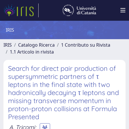
IRIS
IRIS
Catalogo Ricerca
1 Contributo su Rivista
1.1 Articolo in rivista
Search for direct pair production of
supersymmetric partners of τ
leptons in the final state with two
hadronically decaying τ leptons and
missing transverse momentum in
proton-proton collisions at Formula
Presented
A. Tricomi
;