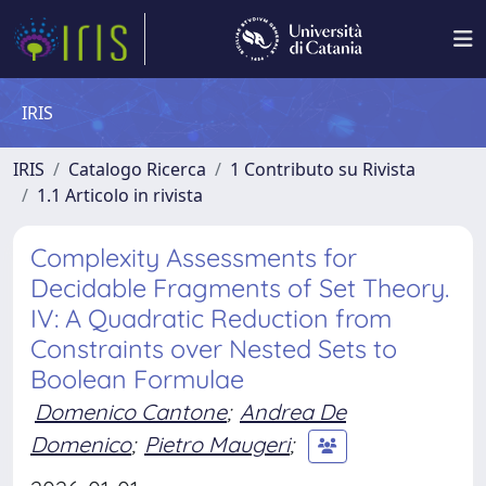
IRIS
IRIS
Catalogo Ricerca
1 Contributo su Rivista
1.1 Articolo in rivista
Complexity Assessments for
Decidable Fragments of Set Theory.
IV: A Quadratic Reduction from
Constraints over Nested Sets to
Boolean Formulae
Domenico Cantone
;
Andrea De
Domenico
;
Pietro Maugeri
;