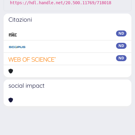
https://hdl.handle.net/20.500.11769/718018
Citazioni
ND
ND
ND
social impact
Powered by
IRIS
-
about IRIS
-