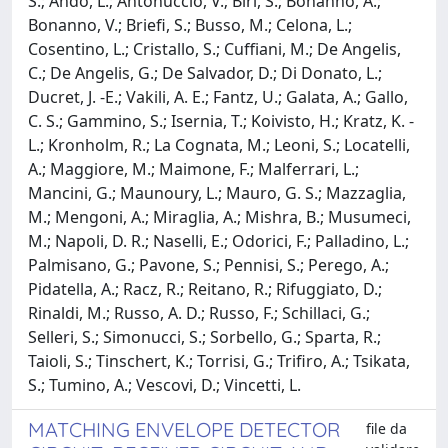
S.; Ando, L.; Antonuccio, V.; Biri, S.; Bonanno, A.;
Bonanno, V.; Briefi, S.; Busso, M.; Celona, L.;
Cosentino, L.; Cristallo, S.; Cuffiani, M.; De Angelis,
C.; De Angelis, G.; De Salvador, D.; Di Donato, L.;
Ducret, J. -E.; Vakili, A. E.; Fantz, U.; Galata, A.; Gallo,
C. S.; Gammino, S.; Isernia, T.; Koivisto, H.; Kratz, K. -
L.; Kronholm, R.; La Cognata, M.; Leoni, S.; Locatelli,
A.; Maggiore, M.; Maimone, F.; Malferrari, L.;
Mancini, G.; Maunoury, L.; Mauro, G. S.; Mazzaglia,
M.; Mengoni, A.; Miraglia, A.; Mishra, B.; Musumeci,
M.; Napoli, D. R.; Naselli, E.; Odorici, F.; Palladino, L.;
Palmisano, G.; Pavone, S.; Pennisi, S.; Perego, A.;
Pidatella, A.; Racz, R.; Reitano, R.; Rifuggiato, D.;
Rinaldi, M.; Russo, A. D.; Russo, F.; Schillaci, G.;
Selleri, S.; Simonucci, S.; Sorbello, G.; Sparta, R.;
Taioli, S.; Tinschert, K.; Torrisi, G.; Trifiro, A.; Tsikata,
S.; Tumino, A.; Vescovi, D.; Vincetti, L.
MATCHING ENVELOPE DETECTOR
file da