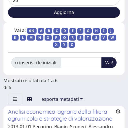
Vai a:
0-9
A
B
C
D
E
F
G
H
I
J
K
L
M
N
O
P
Q
R
S
T
U
V
W
X
Y
Z
o inserisci le iniziali:
Mostrati risultati da 1 a 6
di 6
esporta metadati
Analisi economico-agrarie della filiera
agrumicola e strategie di valorizzazione
2013-01-01 Pecorino, Biagio; Scuderi, Alessandro