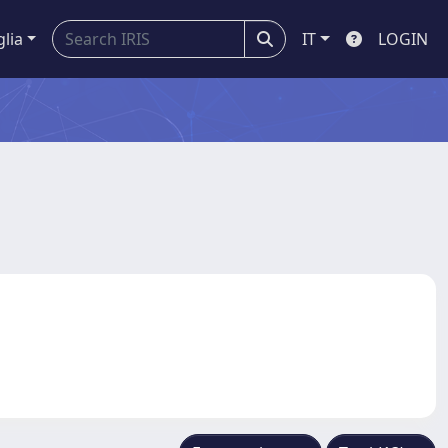
glia
IT
LOGIN