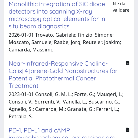
Monolithic integration of SiC diode
file da
validare
detectors into scanning X-ray
microscopy optical elements for in
situ beam diagnostics
2026-01-01 Trovato, Gabriele; Finizio, Simone;
Moscato, Samuele; Raabe, Jörg; Reuteler, Joakim;
Camarda, Massimo
Near-Infrared-Responsive Choline-
Calix[4]arene-Gold Nanostructures for
Potential Photothermal Cancer
Treatment
2023-01-01 Consoli, G. M. L.; Forte, G.; Maugeri, L.;
Consoli, V.; Sorrenti, V.; Vanella, L.; Buscarino, G.;
Agnello, S.; Camarda, M.; Granata, G.; Ferreri, L.;
Petralia, S.
PD-1, PD-L1 and cAMP
immunohistochemical expressions are