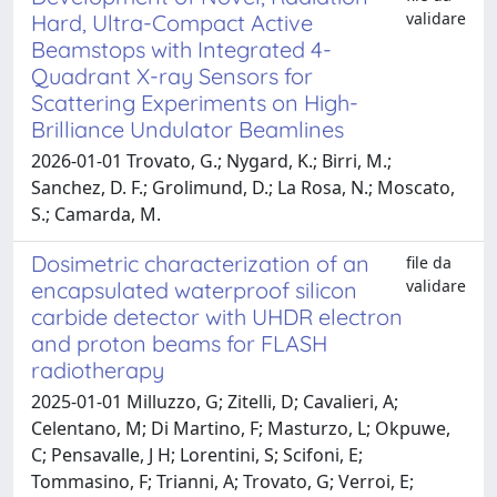
validare
Hard, Ultra-Compact Active
Beamstops with Integrated 4-
Quadrant X-ray Sensors for
Scattering Experiments on High-
Brilliance Undulator Beamlines
2026-01-01 Trovato, G.; Nygard, K.; Birri, M.;
Sanchez, D. F.; Grolimund, D.; La Rosa, N.; Moscato,
S.; Camarda, M.
Dosimetric characterization of an
file da
validare
encapsulated waterproof silicon
carbide detector with UHDR electron
and proton beams for FLASH
radiotherapy
2025-01-01 Milluzzo, G; Zitelli, D; Cavalieri, A;
Celentano, M; Di Martino, F; Masturzo, L; Okpuwe,
C; Pensavalle, J H; Lorentini, S; Scifoni, E;
Tommasino, F; Trianni, A; Trovato, G; Verroi, E;