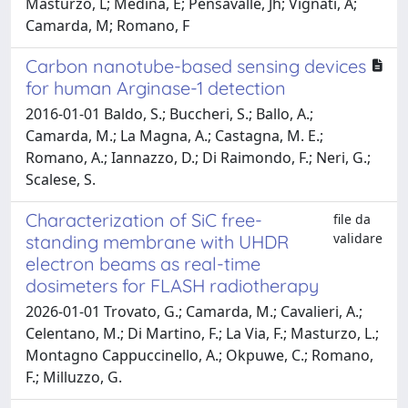
Masturzo, L; Medina, E; Pensavalle, Jh; Vignati, A;
Camarda, M; Romano, F
Carbon nanotube-based sensing devices
for human Arginase-1 detection
2016-01-01 Baldo, S.; Buccheri, S.; Ballo, A.;
Camarda, M.; La Magna, A.; Castagna, M. E.;
Romano, A.; Iannazzo, D.; Di Raimondo, F.; Neri, G.;
Scalese, S.
Characterization of SiC free-
file da
validare
standing membrane with UHDR
electron beams as real-time
dosimeters for FLASH radiotherapy
2026-01-01 Trovato, G.; Camarda, M.; Cavalieri, A.;
Celentano, M.; Di Martino, F.; La Via, F.; Masturzo, L.;
Montagno Cappuccinello, A.; Okpuwe, C.; Romano,
F.; Milluzzo, G.