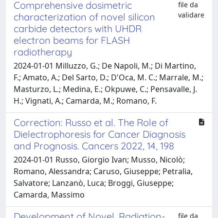
Comprehensive dosimetric
file da
validare
characterization of novel silicon
carbide detectors with UHDR
electron beams for FLASH
radiotherapy
2024-01-01 Milluzzo, G.; De Napoli, M.; Di Martino,
F.; Amato, A.; Del Sarto, D.; D'Oca, M. C.; Marrale, M.;
Masturzo, L.; Medina, E.; Okpuwe, C.; Pensavalle, J.
H.; Vignati, A.; Camarda, M.; Romano, F.
Correction: Russo et al. The Role of
Dielectrophoresis for Cancer Diagnosis
and Prognosis. Cancers 2022, 14, 198
2024-01-01 Russo, Giorgio Ivan; Musso, Nicolò;
Romano, Alessandra; Caruso, Giuseppe; Petralia,
Salvatore; Lanzanò, Luca; Broggi, Giuseppe;
Camarda, Massimo
Development of Novel, Radiation-
file da