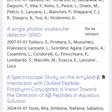
Deguchi, T.; Villa, F.; Koho, S.; Pesce, L.; Oneto, M.;
Pelicci, S.; Lanzano, L.; Bianchini, P.; Sheppard, C. J.
R.; Diaspro, A.; Tosi, A.; Vicidomini, G.
A single photon avalanche
file da
validare
detector: SPAD
2007-01-01 Tudisco, S.; Privitera, S.; Musumeci,
Francesco; Lanzanò, L.; Scordino, Agata; Campisi, A.;
Cosentino, L.; Condorelli, G.; Finocchiaro, P.;
Lombardo, S.; Mazzillo, M.; Sciacca, E.; Lanzano',
Luca
A Spectroscopic Study on the Amyloid‐β
Interaction with Clicked Peptide‐
Porphyrin Conjugates: a Vision Toward
the Detection of Aβ Peptides in Aqueous
Solution
2024-01-01 Tosto, Rita; Zimbone, Stefania; Sabatino,