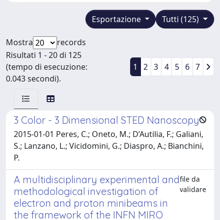
Esportazione
Tutti (125)
Mostra
records
Risultati 1 - 20 di 125
(tempo di esecuzione:
1
2
3
4
5
6
7
0.043 secondi).
3 Color - 3 Dimensional STED Nanoscopy
2015-01-01 Peres, C.; Oneto, M.; D’Autilia, F.; Galiani,
S.; Lanzano, L.; Vicidomini, G.; Diaspro, A.; Bianchini,
P.
A multidisciplinary experimental and
file da
validare
methodological investigation of
electron and proton minibeams in
the framework of the INFN MIRO