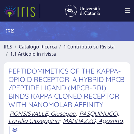
IRIS
IRIS
Catalogo Ricerca
1 Contributo su Rivista
1.1 Articolo in rivista
PEPTIDOMIMETICS OF THE KAPPA-
OPIOID RECEPTOR. A HYBRID MPCB
/PEPTIDE LIGAND (MPCB-RRI)
BINDS KAPPA CLONED RECEPTOR
WITH NANOMOLAR AFFINITY
RONSISVALLE, Giuseppe
;
PASQUINUCCI,
Lorella Giuseppina
;
MARRAZZO, Agostino
;